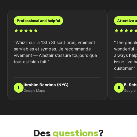
professional and helpful
attentive
"Whizz sur la 13th St sont pros, vraiment
"The people
serviables et sympas. Je recommande
wonderful 
vivement — Alastair s'assure toujours que
always hel
tout est bien fait."
issue I've 
customer."
Ibrahim Benrima (NYC)
B. Sch
I
B
Google Maps
Google
Des
questions
?