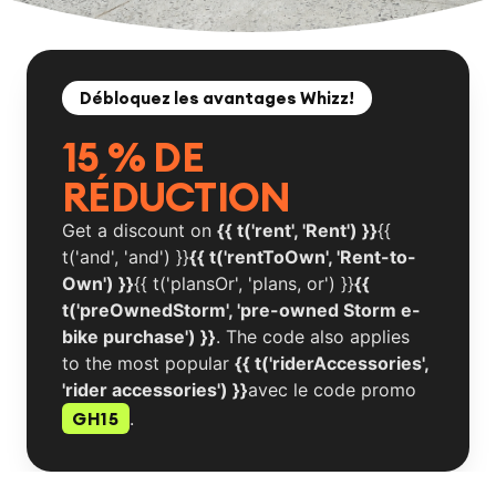
EN
FR
ES
RU
Débloquez les avantages Whizz!
15 % DE
RÉDUCTION
Get a discount on
{{ t('rent', 'Rent') }}
{{
t('and', 'and') }}
{{ t('rentToOwn', 'Rent-to-
Own') }}
{{ t('plansOr', 'plans, or') }}
{{
t('preOwnedStorm', 'pre-owned Storm e-
bike purchase') }}
. The code also applies
to the most popular
{{ t('riderAccessories',
'rider accessories') }}
avec le code promo
GH15
.