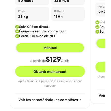
60 miles
32 km/h
Poids
Poids
Batterie
29 kg
29 kg
18Ah
Suivi G
Suivi GPS en direct
Équipe 
Équipe de récupération antivol
Écran 
Écran LCD avec clé NFC
Mensuel
$129
à partir de
/mois
Obtenir maintenant
Après 12
Après 12 mois → payez $99 → c'est à vous pour
toujours
Voir le
Voir les caractéristiques complètes