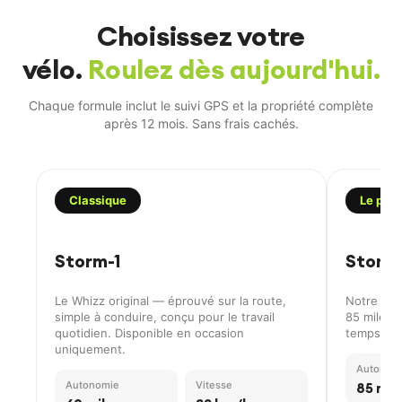
Choisissez votre
vélo.
Roulez dès aujourd'hui.
Chaque formule inclut le suivi GPS et la propriété complète
après 12 mois. Sans frais cachés.
Classique
Le plus
Storm-1
Storm
Le Whizz original — éprouvé sur la route,
Notre e‑bi
simple à conduire, conçu pour le travail
85 miles d
quotidien. Disponible en occasion
temps, ag
uniquement.
Autonom
Autonomie
Vitesse
85 mil