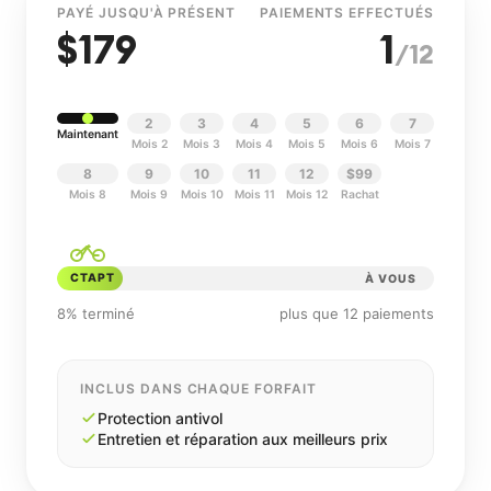
PAYÉ JUSQU'À PRÉSENT
PAIEMENTS EFFECTUÉS
$
179
1
/12
2
3
4
5
6
7
Maintenant
Mois 2
Mois 3
Mois 4
Mois 5
Mois 6
Mois 7
8
9
10
11
12
$99
Mois 8
Mois 9
Mois 10
Mois 11
Mois 12
Rachat
СТАРТ
À VOUS
8% terminé
plus que 12 paiements
INCLUS DANS CHAQUE FORFAIT
Protection antivol
Entretien et réparation aux meilleurs prix