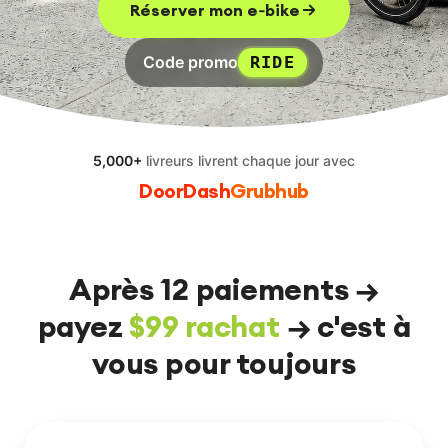
Réserver mon e‑bike
EN
FR
ES
RU
Code promo
RIDE
5,000+
livreurs
livrent chaque jour avec
DoorDash
Grubhub
Après 12 paiements →
payez
$99 rachat
→ c'est à
vous pour toujours