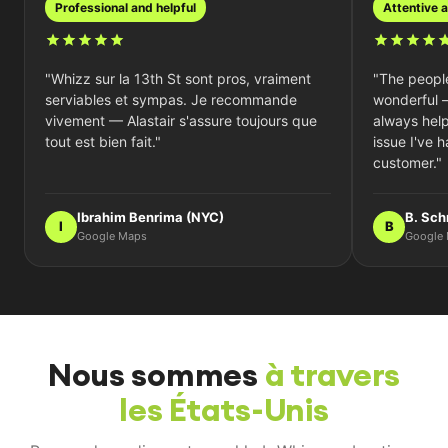
professional and helpful
attentive
"Whizz sur la 13th St sont pros, vraiment
"The people
serviables et sympas. Je recommande
wonderful 
vivement — Alastair s'assure toujours que
always hel
tout est bien fait."
issue I've 
customer."
Ibrahim Benrima (NYC)
B. Sch
I
B
Google Maps
Google
Nous sommes
à travers
les États-Unis