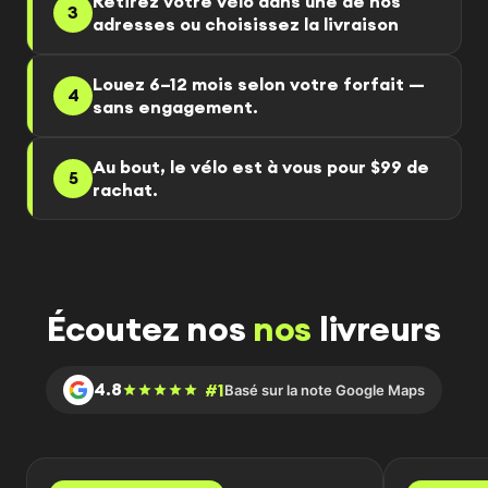
Retirez votre vélo dans une de nos
3
adresses ou choisissez la livraison
Louez 6–12 mois selon votre forfait —
4
sans engagement.
Au bout, le vélo est à vous pour $99 de
5
rachat.
Écoutez nos
nos
livreurs
4.8
#1
Basé sur la note Google Maps