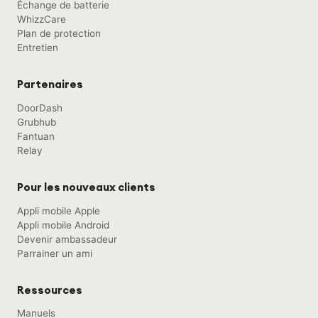
San Francisco, CA — 1231 Stevenson St,
Échange de batterie
Suite 101, CA 94103
WhizzCare
Plan de protection
Entretien
Partenaires
DoorDash
Grubhub
Fantuan
Relay
Pour les nouveaux clients
Appli mobile Apple
Appli mobile Android
Devenir ambassadeur
Parrainer un ami
Ressources
Manuels