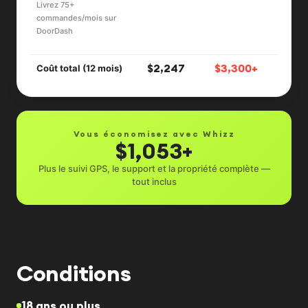
Livrez 75+
commandes/mois sur
DoorDash
$2,247
$3,300+
Coût total (12 mois)
Vous économisez avec Whizz
$1,053+
Plus le suivi GPS, le support et la propriété complète —
tout inclus
Conditions
18 ans ou plus