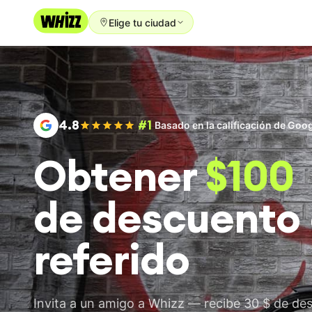
Elige tu ciudad
Alquiler
Comprar
Usado
4.8
#1
Basado en la calificación de Goo
Reparación
Obtener
$100
Referidos
de descuento 
Acerca
Blog
referido
Empleo
IDIOMA
Invita a un amigo a Whizz — recibe 30 $ de des