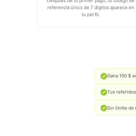
Después de tu primer pago, tu código de
referencia único de 7 dígitos aparece en
tu perfil.
Gana 100 $ e
Tus referidos
Sin límite de