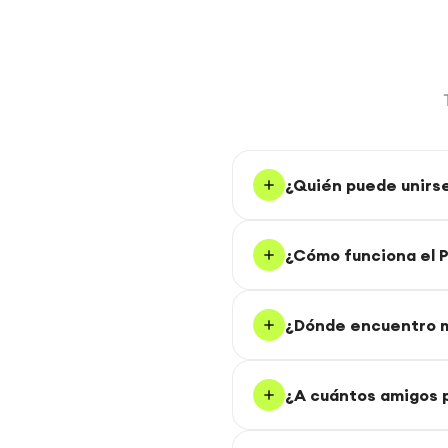
¿Quién puede unirse
¿Cómo funciona el 
Realiza tu primer
¿Dónde encuentro m
Recibe tu código ú
Comparte el códi
Cuando tu amigo 
¿A cuántos amigos
Tu amigo reci
Tú recibes
100