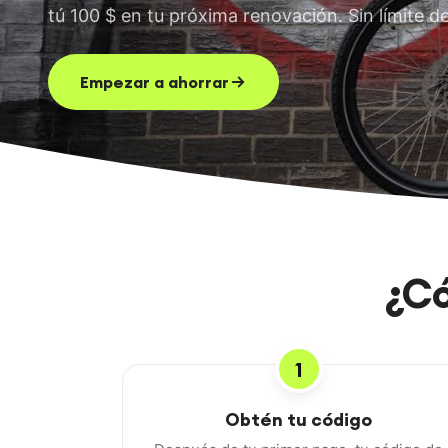
tú 100 $ en tu próxima renovación. Sin límite de
EN
FR
ES
RU
Empezar a ahorrar
¿C
1
Obtén tu código