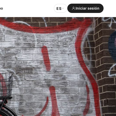
eo
Iniciar sesión
ES