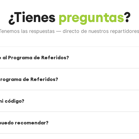
¿Tienes
preguntas
?
Tenemos las respuestas — directo de nuestros repartidores
 al Programa de Referidos?
Programa de Referidos?
 pago de alquiler, compra o Split Payments Plan.
i código?
nico en tu perfil.
go con amigos.
aquí
lo use, ambos ganan:
 puedo recomendar?
be
30 $ de descuento
en su primer mes o compra.
 $ de crédito
aplicables a tu renovación.