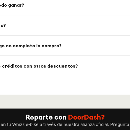
edo ganar?
to?
perfil
go no completa la compra?
s créditos con otros descuentos?
Reparte con
DoorDash?
en tu Whizz e‑bike a través de nuestra alianza oficial. Pregunt