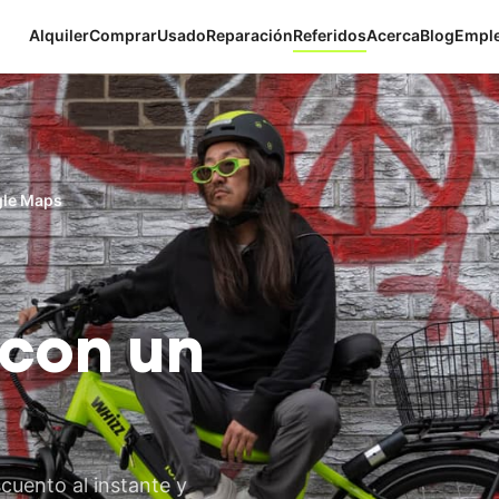
Alquiler
Comprar
Usado
Reparación
Referidos
Acerca
Blog
Empl
gle Maps
con un
cuento al instante y