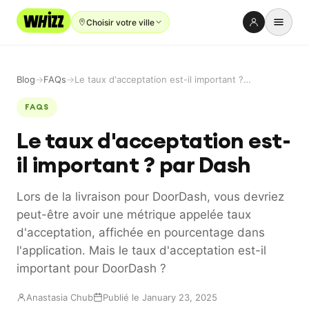
Choisir votre ville
Location
Blog
→
FAQs
→
Le taux d'acceptation est-il important ? par Dash
Neuf
FAQS
Occasion
Le taux d'acceptation est-
Réparation
il important ? par Dash
Parrainer
Lors de la livraison pour DoorDash, vous devriez
À propos
peut-être avoir une métrique appelée taux
Blog
d'acceptation, affichée en pourcentage dans
l'application. Mais le taux d'acceptation est-il
Emploi
important pour DoorDash ?
Anastasia Chub
Publié le January 23, 2025
LANGUE