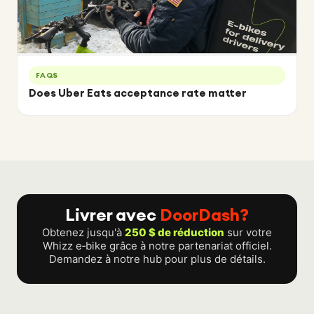
FAQS
Does Uber Eats acceptance rate matter
Livrer avec
DoorDash?
Obtenez jusqu'à
250 $ de réduction
sur votre
Whizz e‑bike grâce à notre partenariat officiel.
Demandez à notre hub pour plus de détails.