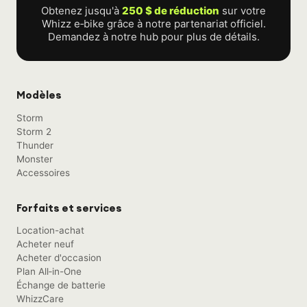
Obtenez jusqu'à
250 $ de réduction
sur votre
Whizz e‑bike grâce à notre partenariat officiel.
Demandez à notre hub pour plus de détails.
Modèles
Storm
Storm 2
Thunder
Monster
Accessoires
Forfaits et services
Location-achat
Acheter neuf
Acheter d'occasion
Plan All‑in-One
Échange de batterie
WhizzCare