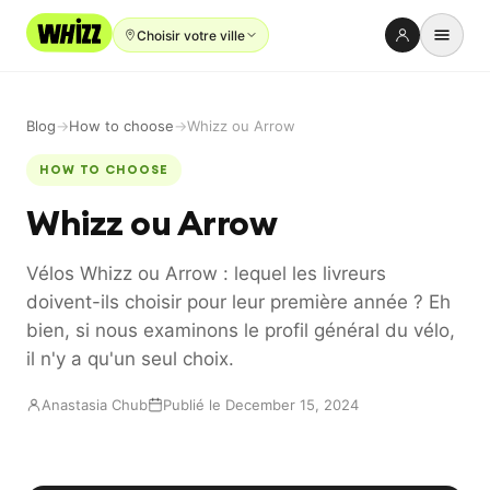
Choisir votre ville
Location
Blog
→
How to choose
→
Whizz ou Arrow
Neuf
HOW TO CHOOSE
Occasion
Whizz ou Arrow
Réparation
Vélos Whizz ou Arrow : lequel les livreurs
Parrainer
doivent-ils choisir pour leur première année ? Eh
À propos
bien, si nous examinons le profil général du vélo,
il n'y a qu'un seul choix.
Blog
Anastasia Chub
Publié le December 15, 2024
Emploi
LANGUE