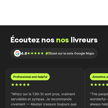
Écoutez nos
nos
livreurs
4.8
#1
Basé sur la note Google Maps
professional and helpful
attentive
"Whizz sur la 13th St sont pros, vraiment
"The people
serviables et sympas. Je recommande
wonderful 
vivement — Alastair s'assure toujours que
always hel