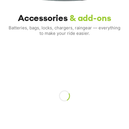
EN
FR
ES
RU
Accessories
& add-ons
Batteries, bags, locks, chargers, raingear — everything
to make your ride easier.