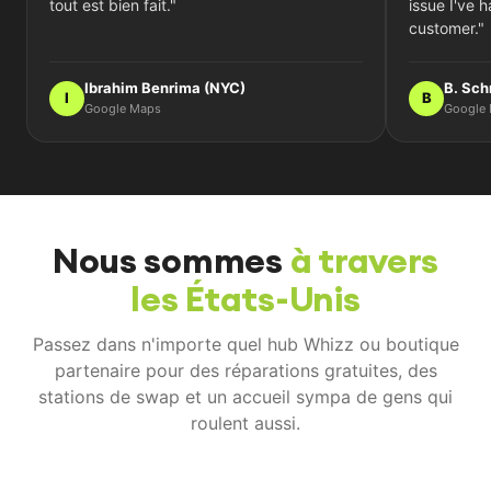
tout est bien fait."
issue I've 
customer."
Ibrahim Benrima (NYC)
B. Sch
I
B
Google Maps
Google
Nous sommes
à travers
les États-Unis
Passez dans n'importe quel hub Whizz ou boutique
partenaire pour des réparations gratuites, des
stations de swap et un accueil sympa de gens qui
roulent aussi.