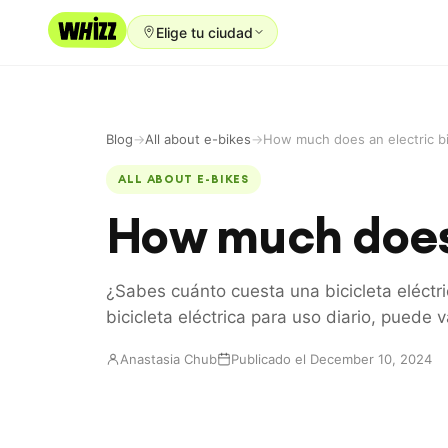
Elige tu ciudad
Alquiler
Comprar
Blog
→
All about e-bikes
→
How much does an electric b
Usado
ALL ABOUT E-BIKES
How much does 
Reparación
Referidos
¿Sabes cuánto cuesta una bicicleta eléctr
Acerca
bicicleta eléctrica para uso diario, puede
Blog
Anastasia Chub
Publicado el December 10, 2024
Empleo
IDIOMA