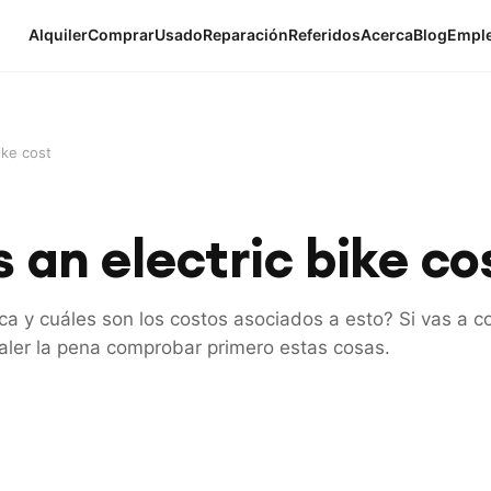
Alquiler
Comprar
Usado
Reparación
Referidos
Acerca
Blog
Empl
ike cost
an electric bike co
ica y cuáles son los costos asociados a esto? Si vas a 
 valer la pena comprobar primero estas cosas.