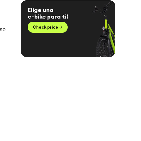
Elige una
e‑bike para ti!
Check price
uso