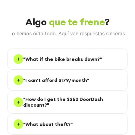
Algo
que te frene
?
Lo hemos oído todo. Aquí van respuestas sinceras.
"What if the bike breaks down?"
"I can't afford $179/month"
"How do I get the $250 DoorDash
"Popped a tire on a Friday night. Walked
discount?"
into the hub Saturday morning, rode out
on a new bike 20 minutes later."
"What about theft?"
Marcus T.
M
DoorDash driver, 8 months with Whizz