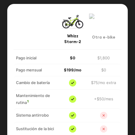
Whizz
Otra e‑bike
Storm-2
Pago inicial
$0
$1,800
Pago mensual
$199/mo
$0
Cambio de batería
$75/mo extra
Mantenimiento de
+$50/mes
1
rutina
Sistema antirrobo
Sustitución de la bici