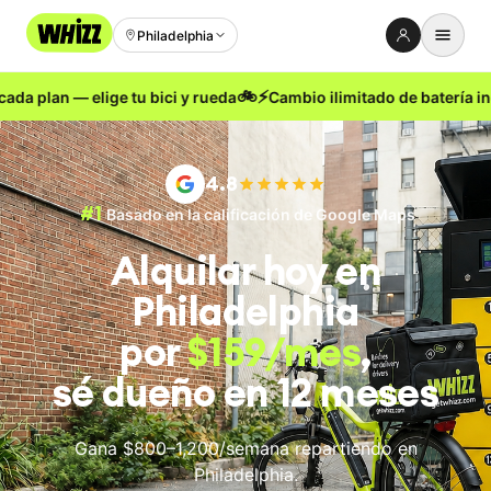
Philadelphia
🚲
⚡
 plan — elige tu bici y rueda
Cambio ilimitado de batería inclui
Alquiler
Comprar
4.8
Usado
#1
Basado en la calificación de Google Maps
Reparación
Alquilar hoy
en
Referidos
Philadelphia
Acerca
por
$159
/mes
,
Blog
sé dueño en 12 meses
Empleo
Gana $800–1,200/semana repartiendo
en
Philadelphia
.
IDIOMA