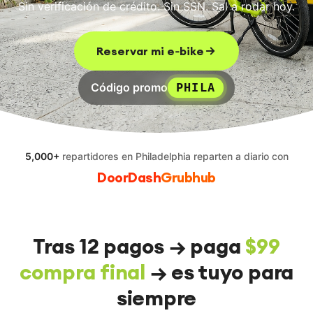
Sin verificación de crédito. Sin SSN. Sal a rodar hoy.
EN
FR
ES
RU
Reservar mi e‑bike
Código promo
PHILA
5,000+
repartidores
en Philadelphia
reparten a diario con
DoorDash
Grubhub
Tras 12 pagos → paga
$99
compra final
→ es tuyo para
siempre