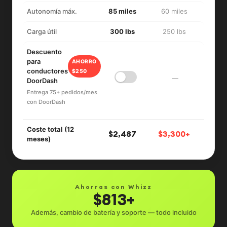
Autonomía máx.
85 miles
60 miles
Carga útil
300 lbs
250 lbs
Descuento
para
AHORRO
conductores
$250
—
DoorDash
Entrega 75+ pedidos/mes
con DoorDash
Coste total (12
$2,487
$3,300+
meses)
Ahorras con Whizz
$813+
Además, cambio de batería y soporte — todo incluido