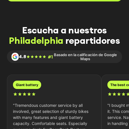
Escucha a nuestros
Philadelphia
repartidores
Basado en la calificación de Google
4.8
#1
Maps
giant battery
the best 
"Tremendous customer service by all
"I bought m
involved, great selection of sturdy bikes
it. This co
with many features and giant battery
service. Nat
capacity. Comfortable seats. Especially
in handling