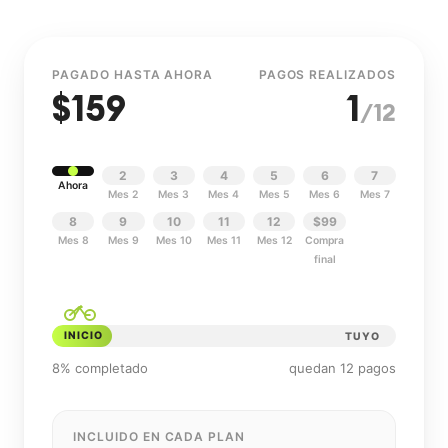
PAGADO HASTA AHORA
PAGOS REALIZADOS
$
159
1
/12
2
3
4
5
6
7
Ahora
Mes 2
Mes 3
Mes 4
Mes 5
Mes 6
Mes 7
8
9
10
11
12
$99
Mes 8
Mes 9
Mes 10
Mes 11
Mes 12
Compra
final
INICIO
TUYO
8% completado
quedan 12 pagos
INCLUIDO EN CADA PLAN