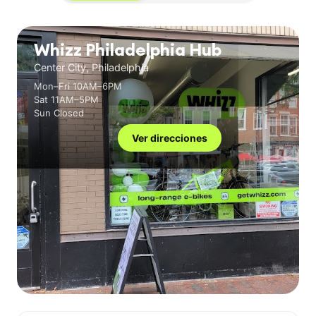
Whizz Philadelphia Hub
Center City, Philadelphia
Mon–Fri 10AM–6PM
Sat 11AM–5PM
Sun Closed
Ver direcciones